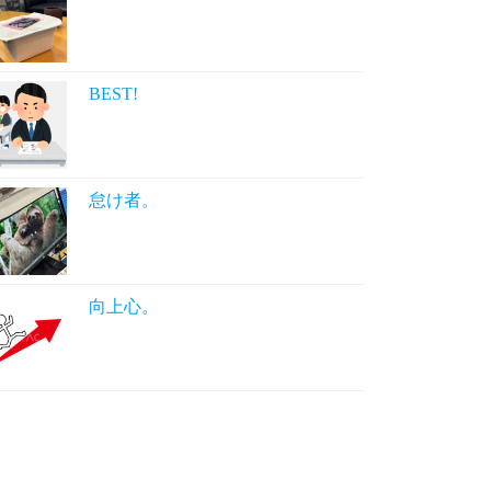
BEST!
怠け者。
向上心。