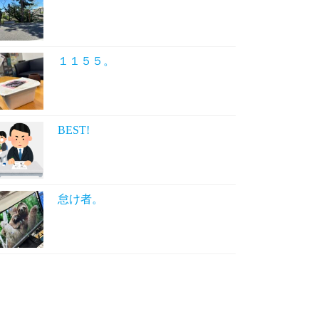
１１５５。
BEST!
怠け者。