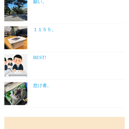
願い。
１１５５。
BEST!
怠け者。