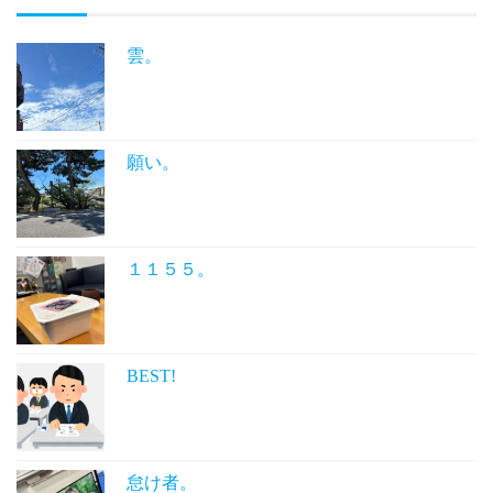
雲。
願い。
１１５５。
BEST!
怠け者。