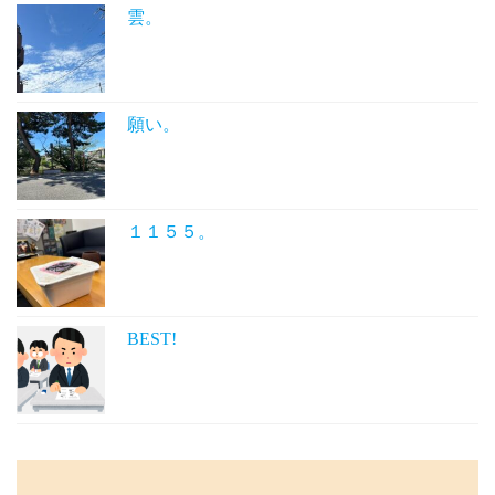
雲。
願い。
１１５５。
BEST!