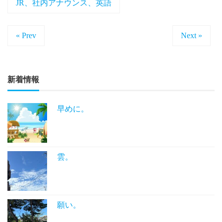
JR、社内アナウンス、英語
« Prev
Next »
新着情報
早めに。
雲。
願い。