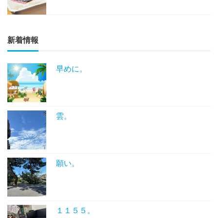
新着情報
早めに。
雲。
願い。
１１５５。