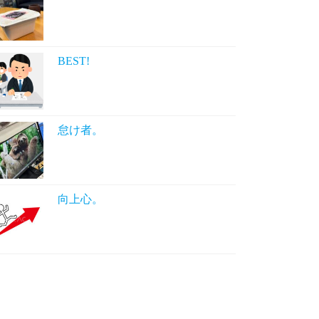
BEST!
怠け者。
向上心。