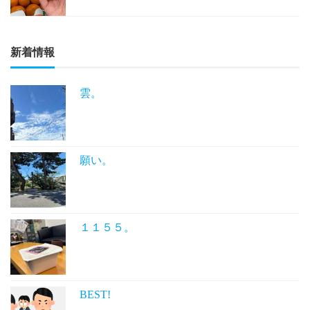
新着情報
雲。
願い。
１１５５。
BEST!