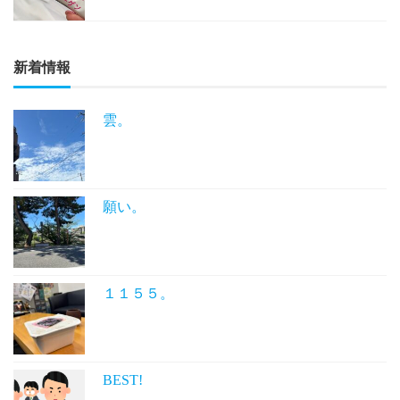
新着情報
雲。
願い。
１１５５。
BEST!