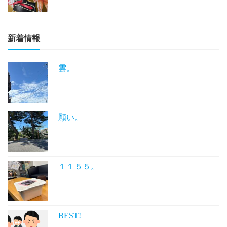
新着情報
雲。
願い。
１１５５。
BEST!