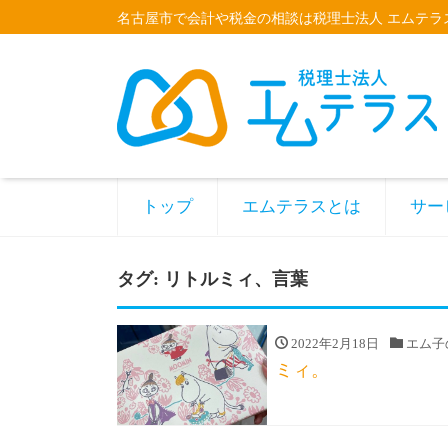
名古屋市で会計や税金の相談は税理士法人 エムテラ
トップ
エムテラスとは
サー
タグ:
リトルミィ、言葉
2022年2月18日
エム子
ミィ。