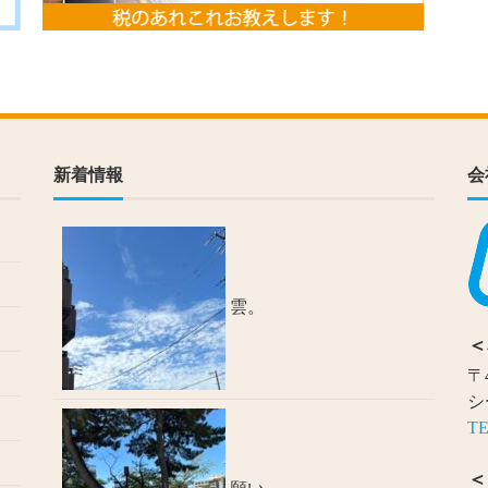
新着情報
会
雲。
＜
〒
シ
TE
＜