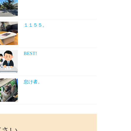
１１５５。
BEST!
怠け者。
ださい