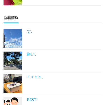
新着情報
雲。
願い。
１１５５。
BEST!