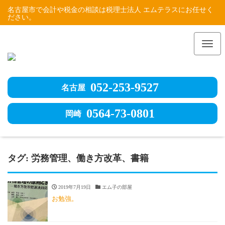
名古屋市で会計や税金の相談は税理士法人 エムテラスにお任せく
ださい。
Me
052-253-9527
名古屋
0564-73-0801
岡崎
タグ:
労務管理、働き方改革、書籍
2019年7月19日
エム子の部屋
お勉強。