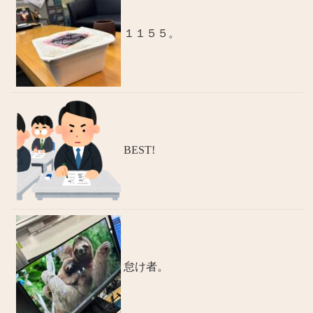
１１５５。
BEST!
怠け者。