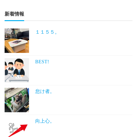
新着情報
１１５５。
BEST!
怠け者。
向上心。