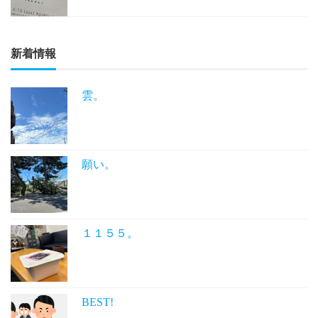
新着情報
雲。
願い。
１１５５。
BEST!