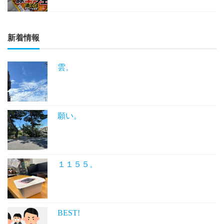
新着情報
雲。
願い。
１１５５。
BEST!