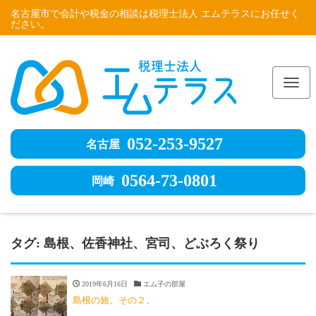
名古屋市で会計や税金の相談は税理士法人 エムテラスにお任せく
ださい。
Me
052-253-9527
名古屋
0564-73-0801
岡崎
タグ:
島根、佐香神社、宮司、どぶろく祭り
2019年6月16日
エム子の部屋
島根の旅、その２。