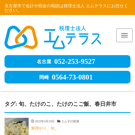
名古屋市で会計や税金の相談は税理士法人 エムテラスにお任せく
ださい。
Me
052-253-9527
名古屋
0564-73-0801
岡崎
タグ:
旬、たけのこ、たけのこご飯、春日井市
2022年4月19日
エム子の部屋
無理やり、旬。