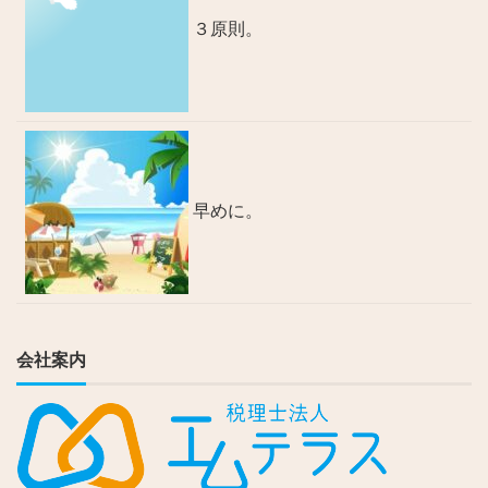
３原則。
早めに。
会社案内