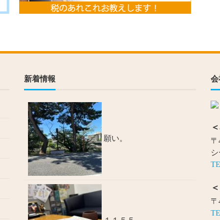
新着情報
会
＜
願い。
〒
シ
TE
＜
〒
TE