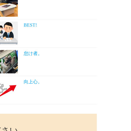
BEST!
怠け者。
向上心。
ださい