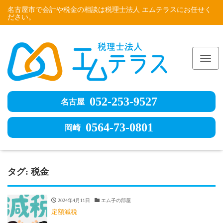
名古屋市で会計や税金の相談は税理士法人 エムテラスにお任せく
ださい。
Me
052-253-9527
名古屋
0564-73-0801
岡崎
タグ:
税金
2024年4月11日
エム子の部屋
定額減税