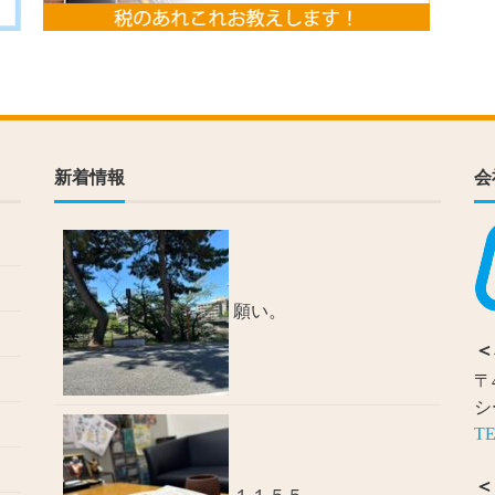
新着情報
会
願い。
＜
〒
シ
TE
＜