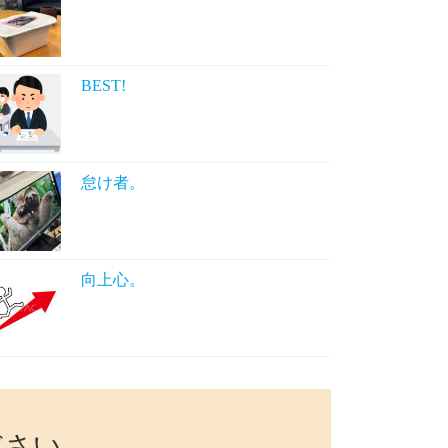
BEST!
怠け者。
向上心。
ださい