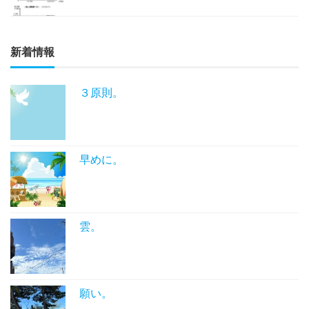
新着情報
３原則。
早めに。
雲。
願い。