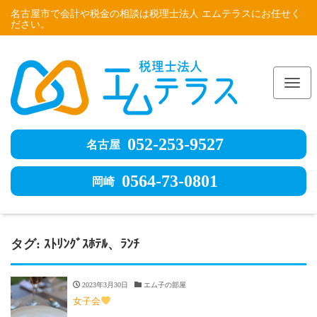
名古屋市で会計や税金の相談は税理士法人 エムテラスにお任せく
ださい。
Me
052-253-9527
名古屋
0564-73-0801
岡崎
タグ:
ｽﾄﾘﾝｸﾞｽﾎﾃﾙ、ﾗﾝﾁ
2023年3月30日
エム子の部屋
女子会