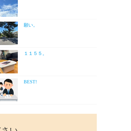
願い。
１１５５。
BEST!
ださい