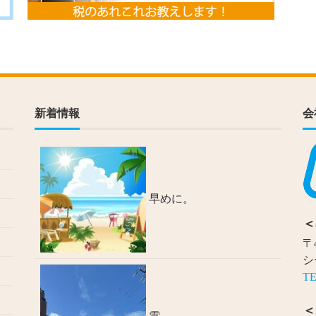
新着情報
会
早めに。
＜
〒
シ
TE
＜