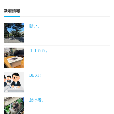
新着情報
願い。
１１５５。
BEST!
怠け者。