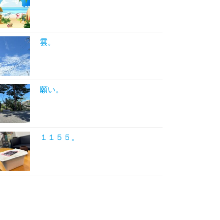
雲。
願い。
１１５５。